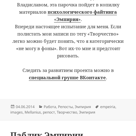
Владиславом, эта парочка пойдет в копилку
материалов
психологического файтинга
«
Эмпирия
»
.
Впереди настоящее испытание для меня. Если
полистать мои записи по тегу «Творчество»
легко можно будет понять, что я категорически
«не могу в фоны». Вот их-то мне и предстоит
рисовать.
Следить за развитием проекта можно в
специальной группе ВКонтакте
.
Posted
Categories
Tags
04.06.2014
Работа
,
Репосты
,
Эмпирия
empeiria
,
on
images
,
Mellanius
,
репост
,
Творчество
,
Эмпирия
Паблик Эмпирии