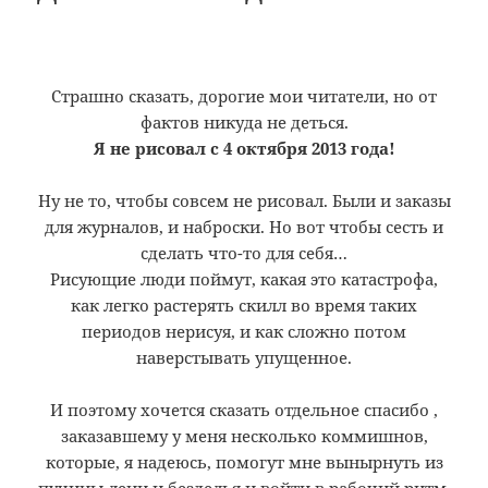
наверстывать упущенное.
И поэтому хочется сказать отдельное спасибо
,
заказавшему у меня несколько коммишнов,
которые, я надеюсь, помогут мне вынырнуть из
пучины лени и безделья и войти в рабочий ритм.
В общем, получились излишне дружелюбный
демон и похожий на Дмитрия Анатольевича
паладин.
Пока, конечно, не все в них гладко, да и скорость
не та, что прежде.
Но все еще впереди.
Posted
Categories
Tags
06.03.2014
Работа
,
Репосты
Творчество
on