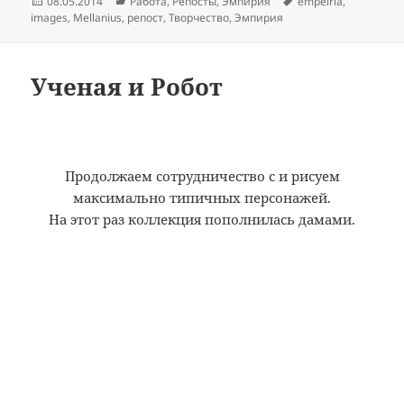
Posted
Categories
Tags
08.05.2014
Работа
,
Репосты
,
Эмпирия
empeiria
,
on
images
,
Mellanius
,
репост
,
Творчество
,
Эмпирия
Ученая и Робот
Продолжаем сотрудничество с
и рисуем
максимально типичных персонажей.
На этот раз коллекция пополнилась дамами.
Стереотипная
училка
ученая и робот-тян с
четырьмя тычками.
Мне, честно говоря, больше нравится железяка.