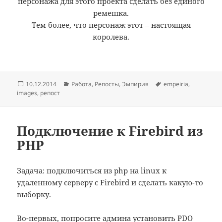
персонажа для этого проекта сделать без единого
ремешка.
Тем более, что персонаж этот – настоящая
королева.
Posted
Categories
Tags
10.12.2014
Работа
,
Репосты
,
Эмпирия
empeiria
,
on
images
,
репост
Подключение к Firebird из
PHP
Задача: подключиться из php на linux к
удаленному серверу с Firebird и сделать какую-то
выборку.
Во-первых, попросите админа установить PDO