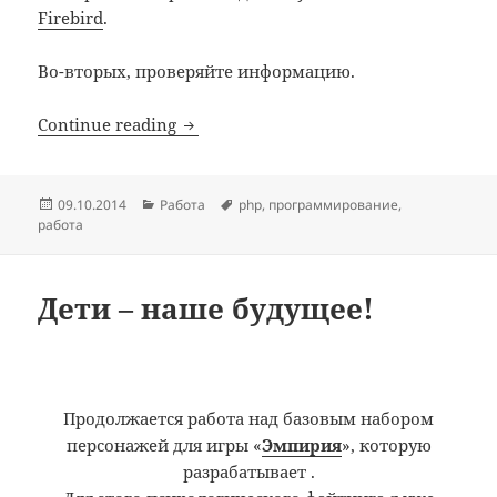
Firebird
.
Во-вторых, проверяйте информацию.
Подключение к Firebird из PHP
Continue reading
Posted
Categories
Tags
09.10.2014
Работа
php
,
программирование
,
on
работа
Дети – наше будущее!
Продолжается работа над базовым набором
персонажей для игры «
Эмпирия
», которую
разрабатывает
.