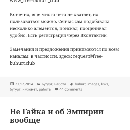
Конечно, еще много чего не хватает, но
пользоваться можно. Сейчас сам подобавлял
несколько элементов, поискал, пооценивал –
удобно. Есть регистрация через Вконтактик.
Замечания и предложения принимаются по всем
каналам, в частности, здесь: request@free-
buhurt.club
Posted
Categories
Tags
23.12.2014
Бугурт
,
Работа
buhurt
,
images
,
links
,
on
on Запуск Бугурта
бугурт
,
имхонет
,
работа
44 Comments
Не Гайка и об Эмпирии
вообще