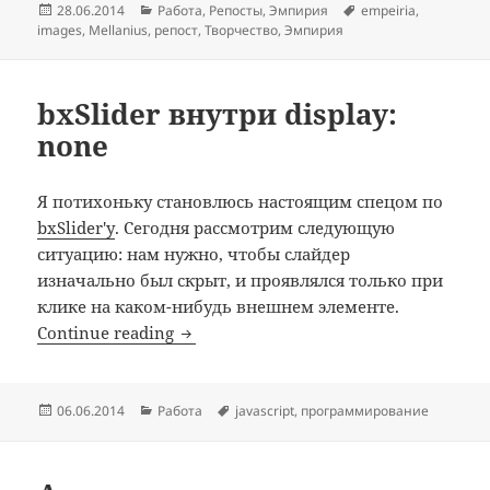
Posted
Categories
Tags
28.06.2014
Работа
,
Репосты
,
Эмпирия
empeiria
,
on
images
,
Mellanius
,
репост
,
Творчество
,
Эмпирия
bxSlider внутри display:
none
Я потихоньку становлюсь настоящим спецом по
bxSlider'у
. Сегодня рассмотрим следующую
ситуацию: нам нужно, чтобы слайдер
изначально был скрыт, и проявлялся только при
клике на каком-нибудь внешнем элементе.
bxSlider внутри display: none
Continue reading
Posted
Categories
Tags
06.06.2014
Работа
javascript
,
программирование
on