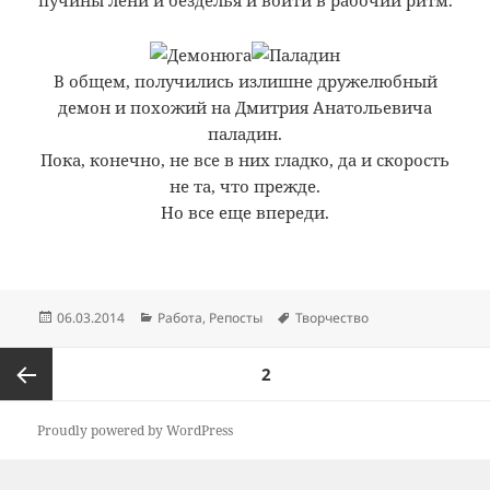
Posts
PAGE
2
navigation
Previous
Proudly powered by WordPress
page