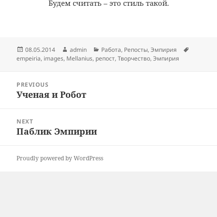
Будем считать – это стиль такой.
Posted
Author
Categories
Tags
08.05.2014
admin
Работа
,
Репосты
,
Эмпирия
on
empeiria
,
images
,
Mellanius
,
репост
,
Творчество
,
Эмпирия
Post
PREVIOUS
navigation
Ученая и Робот
Previous
post:
NEXT
Паблик Эмпирии
Next
post:
Proudly powered by WordPress