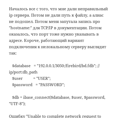
Началось все с того, что мне дали неправильный
ip сервера. Потом не дали путь к файлу, а алиас
не подошел. Потом меня запутала запись про
"hostname:" для TCP/IP в документации. Потом
оказалось, что порт тоже нужно указывать в
адресе. Короче, работающий вариант
подключения к нелокальному серверу выглядит
так:
$database = "192.0.0.1/3050:/firebird/bd.fdb"; //
ip/port:db_path
$user = "USER";
$password = "PASSWORD";
$db = ibase_connect($database, $user, $password,
"UTF-8");
Ошибку "Unable to complete network request to