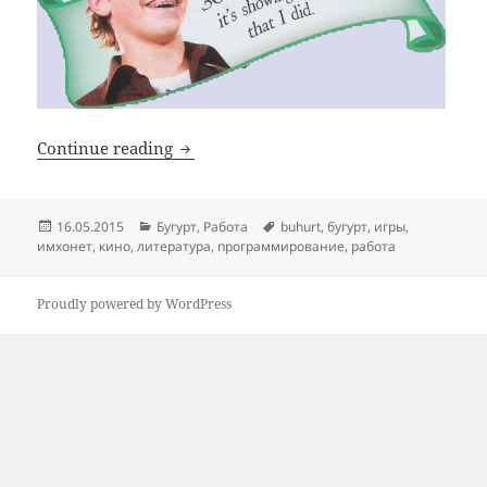
Почему Бугурт
Continue reading
Posted
Categories
Tags
16.05.2015
Бугурт
,
Работа
buhurt
,
бугурт
,
игры
,
on
имхонет
,
кино
,
литература
,
программирование
,
работа
Proudly powered by WordPress