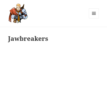
MENU
AND
Лютов
WIDGETS
Jawbreakers